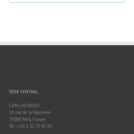
SEDE CENTRAL
CDM LAVOISIER
18 rue de la Pépinière
75008 Paris, France
Tel : +33 1 55 37 83 83